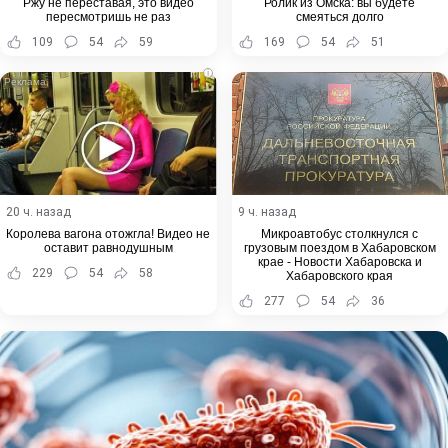
Ржу не переставая, это видео
Ролик из Омска: вы будете
пересмотришь не раз
смеяться долго
109
54
59
169
54
51
i
20 ч. назад
9 ч. назад
Королева вагона отожгла! Видео не
Микроавтобус столкнулся с
оставит равнодушным
грузовым поездом в Хабаровском
крае - Новости Хабаровска и
229
54
58
Хабаровского края
277
54
36