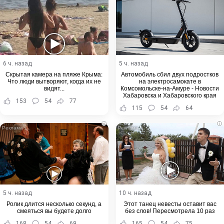
6 ч. назад
5 ч. назад
Скрытая камера на пляже Крыма:
Автомобиль сбил двух подростков
Что люди вытворяют, когда их не
на электросамокате в
видят...
Комсомольске-на-Амуре - Новости
Хабаровска и Хабаровского края
153
54
77
115
54
64
i
i
5 ч. назад
10 ч. назад
Ролик длится несколько секунд, а
Этот танец невесты оставит вас
смеяться вы будете долго
без слов! Пересмотрела 10 раз
168
54
69
165
54
75