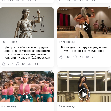
i
16 ч. назад
14 ч. назад
Депутат Хабаровской гордумы
Ролик длится пару секунд, но вы
арестован в Москве за распитие
будете в шоке от увиденного
алкоголя и неповиновение
159
54
78
полиции - Новости Хабаровска и
Хабаровского края
222
54
64
i
i
6 ч. назад
19 ч. назад