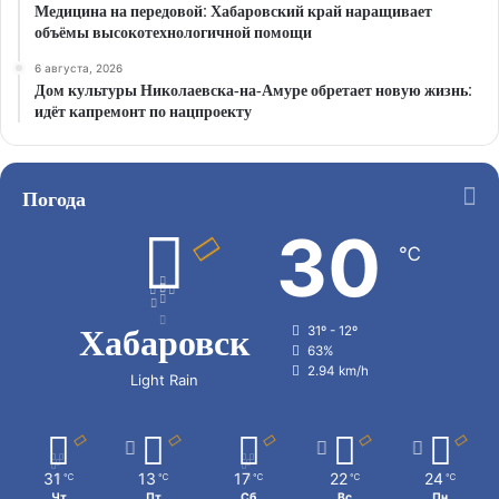
Медицина на передовой: Хабаровский край наращивает
объёмы высокотехнологичной помощи
6 августа, 2026
Дом культуры Николаевска‑на‑Амуре обретает новую жизнь:
идёт капремонт по нацпроекту
Погода
30
℃
Хабаровск
31º - 12º
63%
2.94 km/h
Light Rain
31
13
17
22
24
℃
℃
℃
℃
℃
Чт
Пт
Сб
Вс
Пн