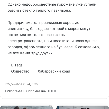
Однако недобросовестные горожане уже успели
разбить стекло теплого павильона.
Предприниматель реализовал хорошую
инициативу, благодаря которой в мороз могут
погреться не только пассажиры
электротранспорта, но и посетители новогоднего
городка, оформленного на бульваре. К сожалению,
не все ценят труд других.
Tags
Общество
Хабаровский край
25 декабря 2024, 3:35
WhatsApp
Telegram
Share
VKontakte
Odnoklassniki
via
Email
i