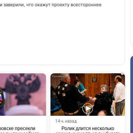
и заверили, что окажут проекту всестороннее
i
14 ч. назад
ровске пресекли
Ролик длится несколько