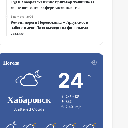
Суд в Хабаровске вынес приговор женщине за
мошенничество в сфере косметологии
6 августа, 2026
Ремонт дороги Переяславка – Аргунское в
районе имени Лазо выходит на финальную
стадию
Погода
24
℃
Хабаровск
24º - 12º
86%
2.43 km/h
Scattered Clouds