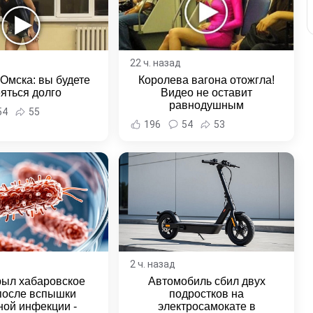
22 ч. назад
 Омска: вы будете
Королева вагона отожгла!
яться долго
Видео не оставит
равнодушным
54
55
196
54
53
2 ч. назад
рыл хабаровское
Автомобиль сбил двух
после вспышки
подростков на
ной инфекции -
электросамокате в