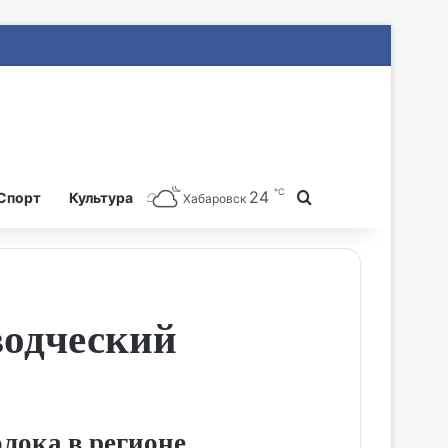
℃
24
Search for
Спорт
Культура
Хабаровск
водческий
лока в регионе.