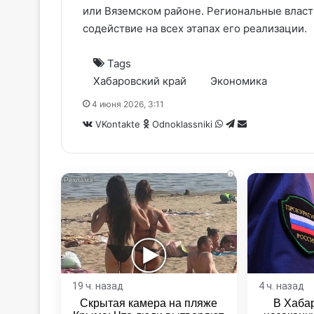
или Вяземском районе. Региональные власт
содействие на всех этапах его реализации.
Tags
Хабаровский край
Экономика
4 июня 2026, 3:11
WhatsApp
Telegram
Share
VKontakte
Odnoklassniki
via
Email
i
19 ч. назад
4 ч. назад
Скрытая камера на пляже
В Хаба