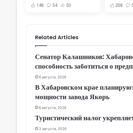
Хабаровска и Хабаровского
Новост
148
54
50
208
края
Хаба
Related Articles
Сенатор Калашников: Хабаровс
способность заботиться о пред
6 августа, 2026
В Хабаровском крае планируют
мощности завода Якорь
6 августа, 2026
Туристический налог укрепляе
3 августа, 2026