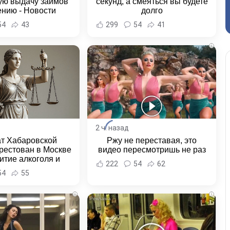
ую выдачу займов
секунд, а смеяться вы будете
ению - Новости
долго
ка и Хабаровского
54
43
299
54
41
края
i
2 ч. назад
ат Хабаровской
Ржу не переставая, это
рестован в Москве
видео пересмотришь не раз
итие алкоголя и
222
54
62
овение полиции -
54
55
и Хабаровска и
ровского края
i
i