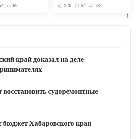
и Хабаровска и
Комсомольске-на-Амуре -
54
69
225
54
78
ровского края
Новости Хабаровска и
Хабаровского края
кий край доказал на деле
принимателях
 восстановить судоремонтные
т бюджет Хабаровского края