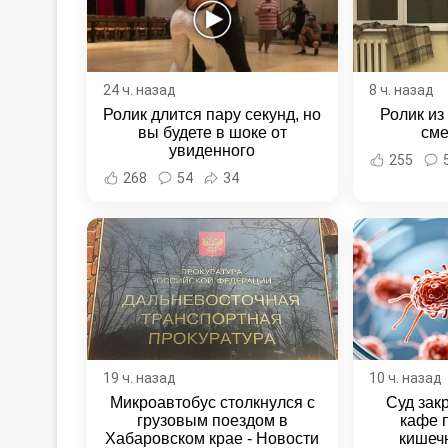
24 ч. назад
8 ч. назад
Ролик длится пару секунд, но
Ролик из
вы будете в шоке от
сме
увиденного
255
268
54
34
19 ч. назад
10 ч. назад
Микроавтобус столкнулся с
Суд зак
грузовым поездом в
кафе 
Хабаровском крае - Новости
кишеч