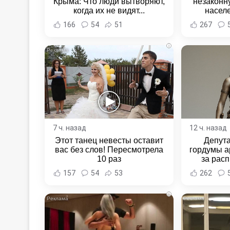
Крыма: Что люди вытворяют,
незаконн
когда их не видят...
насел
Хабаровс
166
54
51
267
i
7 ч. назад
12 ч. назад
Этот танец невесты оставит
Депут
вас без слов! Пересмотрела
гордумы а
10 раз
за расп
неповин
157
54
53
262
Новост
Хаба
i