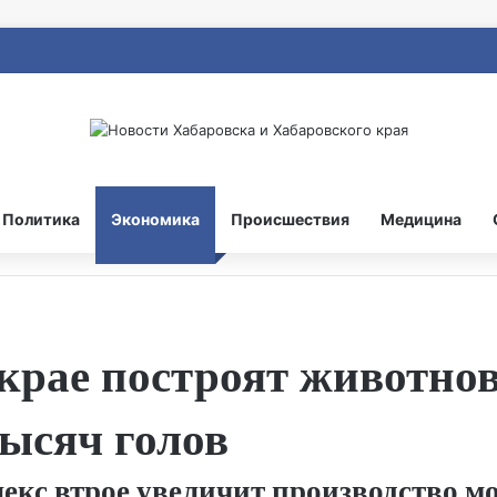
Политика
Экономика
Происшествия
Медицина
крае построят животно
тысяч голов
кс втрое увеличит производство мо