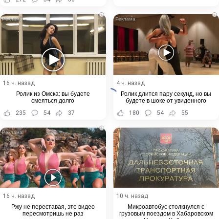
i
i
16 ч. назад
4 ч. назад
Ролик из Омска: вы будете
Ролик длится пару секунд, но вы
смеяться долго
будете в шоке от увиденного
235
54
37
180
54
55
i
16 ч. назад
10 ч. назад
Ржу не переставая, это видео
Микроавтобус столкнулся с
пересмотришь не раз
грузовым поездом в Хабаровском