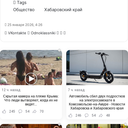
Tags
Общество
Хабаровский край
25 января 2026, 4:26
WhatsApp
Telegram
Share
VKontakte
Odnoklassniki
via
Email
i
12 ч. назад
7 ч. назад
Скрытая камера на пляже Крыма:
Автомобиль сбил двух подростков
Что люди вытворяют, когда их не
на электросамокате в
видят...
Комсомольске-на-Амуре - Новости
Хабаровска и Хабаровского края
245
54
70
246
54
48
i
i