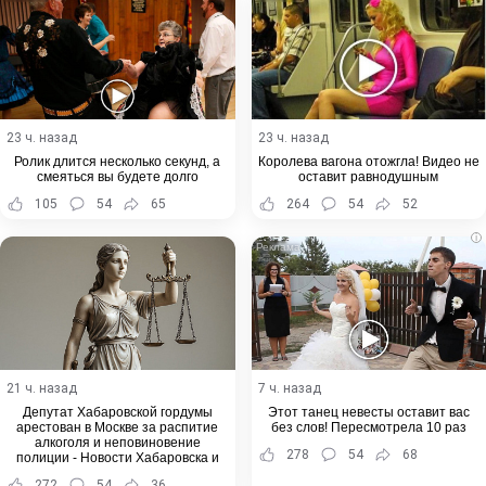
23 ч. назад
23 ч. назад
Ролик длится несколько секунд, а
Королева вагона отожгла! Видео не
смеяться вы будете долго
оставит равнодушным
105
54
65
264
54
52
i
21 ч. назад
7 ч. назад
Депутат Хабаровской гордумы
Этот танец невесты оставит вас
арестован в Москве за распитие
без слов! Пересмотрела 10 раз
алкоголя и неповиновение
278
54
68
полиции - Новости Хабаровска и
Хабаровского края
272
54
36