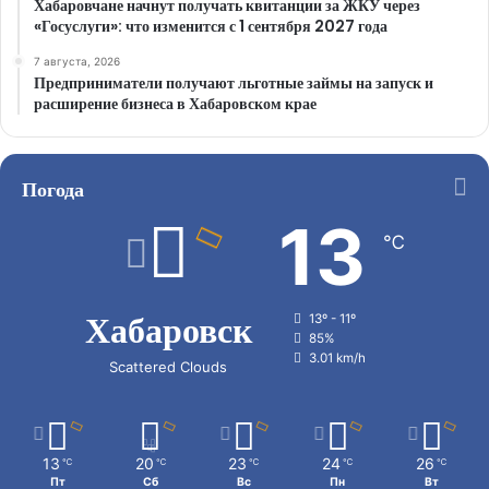
Хабаровчане начнут получать квитанции за ЖКУ через
«Госуслуги»: что изменится с 1 сентября 2027 года
7 августа, 2026
Предприниматели получают льготные займы на запуск и
расширение бизнеса в Хабаровском крае
Погода
13
℃
Хабаровск
13º - 11º
85%
3.01 km/h
Scattered Clouds
13
20
23
24
26
℃
℃
℃
℃
℃
Пт
Сб
Вс
Пн
Вт