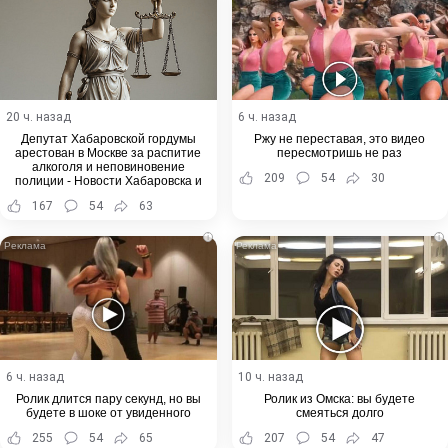
20 ч. назад
6 ч. назад
Депутат Хабаровской гордумы
Ржу не переставая, это видео
арестован в Москве за распитие
пересмотришь не раз
алкоголя и неповиновение
209
54
30
полиции - Новости Хабаровска и
Хабаровского края
167
54
63
i
i
6 ч. назад
10 ч. назад
Ролик длится пару секунд, но вы
Ролик из Омска: вы будете
будете в шоке от увиденного
смеяться долго
255
54
65
207
54
47