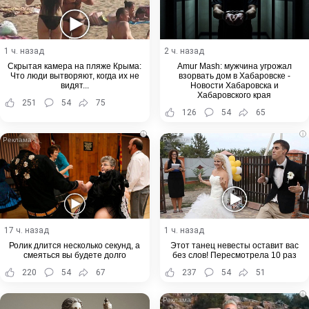
1 ч. назад
2 ч. назад
Скрытая камера на пляже Крыма:
Amur Mash: мужчина угрожал
Что люди вытворяют, когда их не
взорвать дом в Хабаровске -
видят...
Новости Хабаровска и
Хабаровского края
251
54
75
126
54
65
i
i
17 ч. назад
1 ч. назад
Ролик длится несколько секунд, а
Этот танец невесты оставит вас
смеяться вы будете долго
без слов! Пересмотрела 10 раз
220
54
67
237
54
51
i