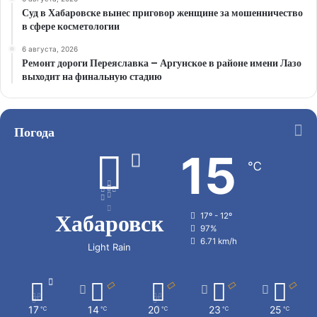
Суд в Хабаровске вынес приговор женщине за мошенничество
в сфере косметологии
6 августа, 2026
Ремонт дороги Переяславка – Аргунское в районе имени Лазо
выходит на финальную стадию
Погода
15
℃
Хабаровск
17º - 12º
97%
6.71 km/h
Light Rain
17
14
20
23
25
℃
℃
℃
℃
℃