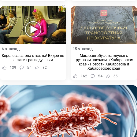
i
6 ч. назад
15 ч. назад
Королева вагона отожгла! Видео не
Микроавтобус столкнулся с
оставит равнодушным
грузовым поездом в Хабаровском
крае - Новости Хабаровска и
139
54
32
Хабаровского края
162
54
55