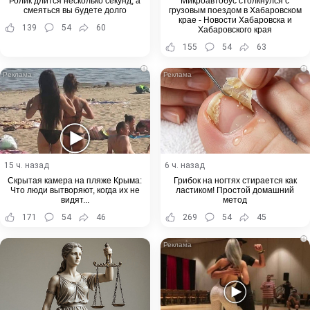
Ролик длится несколько секунд, а
Микроавтобус столкнулся с
смеяться вы будете долго
грузовым поездом в Хабаровском
крае - Новости Хабаровска и
139
54
60
Хабаровского края
155
54
63
i
i
15 ч. назад
6 ч. назад
Скрытая камера на пляже Крыма:
Грибок на ногтях стирается как
Что люди вытворяют, когда их не
ластиком! Простой домашний
видят...
метод
171
54
46
269
54
45
i