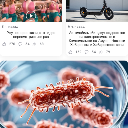
8 ч. назад
6 ч. назад
Ржу не переставая, это видео
Автомобиль сбил двух подростков
пересмотришь не раз
на электросамокате в
Комсомольске-на-Амуре - Новости
270
54
68
Хабаровска и Хабаровского края
169
54
79