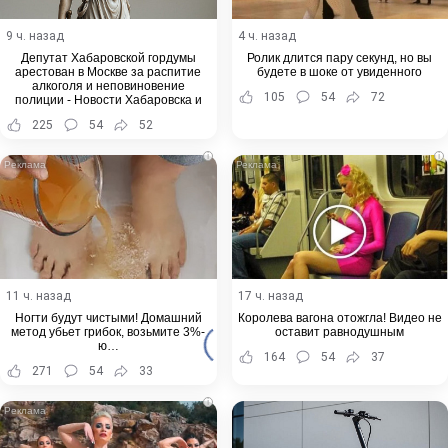
9 ч. назад
4 ч. назад
Депутат Хабаровской гордумы
Ролик длится пару секунд, но вы
арестован в Москве за распитие
будете в шоке от увиденного
алкоголя и неповиновение
105
54
72
полиции - Новости Хабаровска и
Хабаровского края
225
54
52
i
i
11 ч. назад
17 ч. назад
Ногти будут чистыми! Домашний
Королева вагона отожгла! Видео не
метод убьет грибок, возьмите 3%-
оставит равнодушным
ю…
164
54
37
271
54
33
i