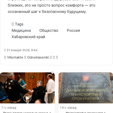
близких, это не просто вопрос комфорта — это
осознанный шаг к безопасному будущему.
Tags
Медицина
Общество
Россия
Хабаровский край
31 января 2026, 9:44
WhatsApp
Telegram
Share
VKontakte
Odnoklassniki
via
Email
i
7 ч. назад
14 ч. назад