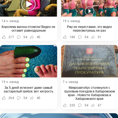
14 ч. назад
19 ч. назад
Королева вагона отожгла! Видео не
Ржу не переставая, это видео
оставит равнодушным
пересмотришь не раз
217
54
45
180
54
51
i
19 ч. назад
7 ч. назад
За 5 дней исчезнет даже самый
Микроавтобус столкнулся с
застарелый грибок: вот хитрость
грузовым поездом в Хабаровском
крае - Новости Хабаровска и
264
54
40
Хабаровского края
220
54
67