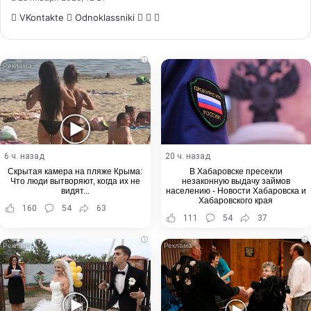
WhatsApp
Telegram
Share
VKontakte
Odnoklassniki
via
Email
i
6 ч. назад
20 ч. назад
Скрытая камера на пляже Крыма:
В Хабаровске пресекли
Что люди вытворяют, когда их не
незаконную выдачу займов
видят...
населению - Новости Хабаровска и
Хабаровского края
160
54
63
111
54
37
i
i