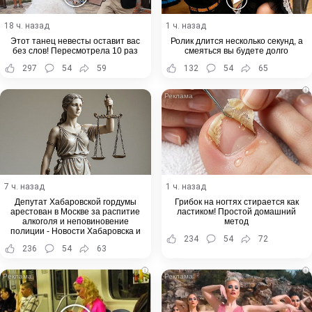
18 ч. назад
1 ч. назад
Этот танец невесты оставит вас
Ролик длится несколько секунд, а
без слов! Пересмотрела 10 раз
смеяться вы будете долго
297
54
59
132
54
65
i
7 ч. назад
1 ч. назад
Депутат Хабаровской гордумы
Грибок на ногтях стирается как
арестован в Москве за распитие
ластиком! Простой домашний
алкоголя и неповиновение
метод
полиции - Новости Хабаровска и
234
54
72
Хабаровского края
236
54
63
i
i