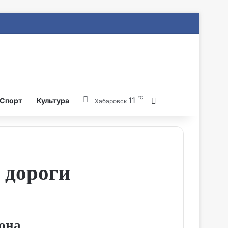
℃
11
Search for
Спорт
Культура
Хабаровск
 дороги
она.