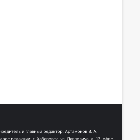
чредитель и главный редактор: Артамонов В. А.
дрес редакции: г. Хабаровск, ул. Павловича, д. 13, офис