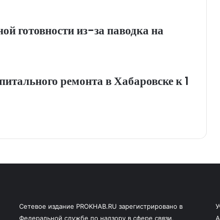
й готовности из-за паводка на
итального ремонта в Хабаровске к 1
Сетевое издание PROKHAB.RU зарегистрировано в
У
Федеральной службе по надзору в сфере связи,
А