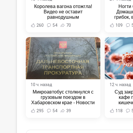
Королева вагона отожгла!
Ногти 
Видео не оставит
Домашн
равнодушным
грибок,
260
54
70
109
10 ч. назад
12 ч. назад
Микроавтобус столкнулся с
Суд зак
грузовым поездом в
кафе 
Хабаровском крае - Новости
кишеч
Хабаровска и Хабаровского
Новост
295
54
39
118
края
Хаба