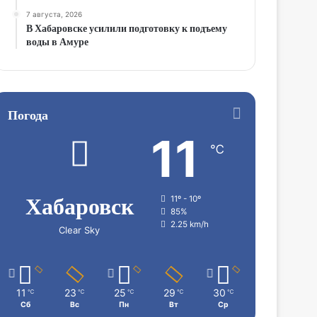
7 августа, 2026
В Хабаровске усилили подготовку к подъему
воды в Амуре
Погода
11
℃
Хабаровск
11º - 10º
85%
2.25 km/h
Clear Sky
11
23
25
29
30
℃
℃
℃
℃
℃
Сб
Вс
Пн
Вт
Ср