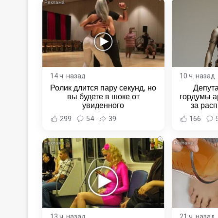
14 ч. назад
10 ч. назад
Ролик длится пару секунд, но
Депут
вы будете в шоке от
гордумы а
увиденного
за расп
неповин
299
54
39
166
Новост
Хаба
i
13 ч. назад
21 ч. назад