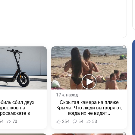
i
17 ч. назад
биль сбил двух
Скрытая камера на пляже
дростков на
Крыма: Что люди вытворяют,
тросамокате в
когда их не видят...
льске-на-Амуре -
54
70
254
54
53
и Хабаровска и
ровского края
i