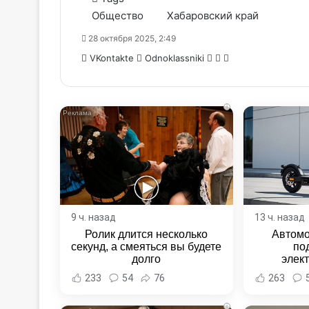
Общество
Хабаровский край
28 октября 2025, 2:49
WhatsApp
Telegram
Share
VKontakte
Odnoklassniki
via
Email
i
9 ч. назад
13 ч. назад
Ролик длится несколько
Автомо
секунд, а смеяться вы будете
по
долго
элек
Комсомо
233
54
76
263
Новост
Хаба
i