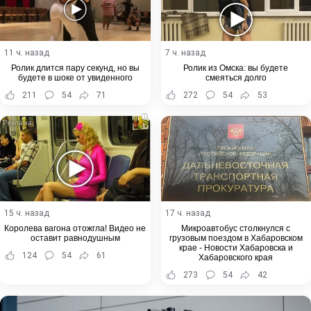
11 ч. назад
7 ч. назад
Ролик длится пару секунд, но вы
Ролик из Омска: вы будете
будете в шоке от увиденного
смеяться долго
211
54
71
272
54
53
i
15 ч. назад
17 ч. назад
Королева вагона отожгла! Видео не
Микроавтобус столкнулся с
оставит равнодушным
грузовым поездом в Хабаровском
крае - Новости Хабаровска и
124
54
61
Хабаровского края
273
54
42