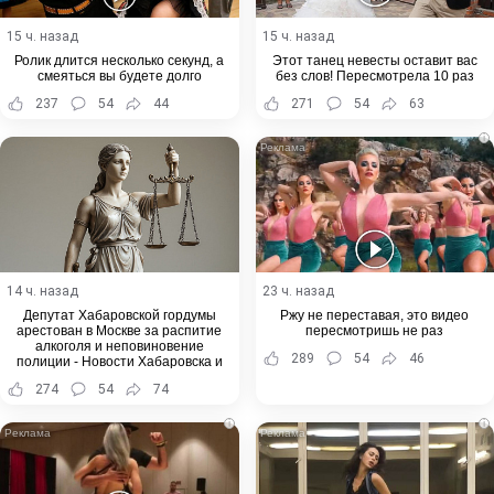
15 ч. назад
15 ч. назад
Ролик длится несколько секунд, а
Этот танец невесты оставит вас
смеяться вы будете долго
без слов! Пересмотрела 10 раз
237
54
44
271
54
63
i
14 ч. назад
23 ч. назад
Депутат Хабаровской гордумы
Ржу не переставая, это видео
арестован в Москве за распитие
пересмотришь не раз
алкоголя и неповиновение
289
54
46
полиции - Новости Хабаровска и
Хабаровского края
274
54
74
i
i