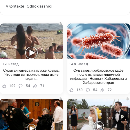
WhatsApp
Telegram
Share
VKontakte
Odnoklassniki
via
Email
i
3 ч. назад
14 ч. назад
Скрытая камера на пляже Крыма:
Суд закрыл хабаровское кафе
Что люди вытворяют, когда их не
после вспышки кишечной
видят...
инфекции - Новости Хабаровска и
Хабаровского края
109
54
71
169
54
72
i
i