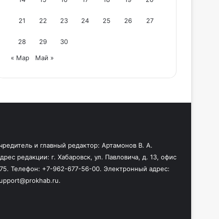
21
22
23
24
25
26
27
28
29
30
« Мар
Май »
чредитель и главный редактор: Артамонов В. А.
дрес редакции: г. Хабаровск, ул. Павловича, д. 13, офис
75. Телефон: +7-962-677-56-00. Электронный адрес:
upport@prokhab.ru.