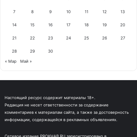
7
8
9
10
11
12
13
14
15
16
17
18
19
20
21
22
23
24
25
26
27
28
29
30
« Мар
Май »
Настоящий ресурс содержит материалы 18+.
Редакция не несет ответственности за содержание
комментариев к материалам сайта, а также за достоверность
информации, содержащейся в рекламных объявлениях.
Сетевое издание PROKHAB.RU зарегистрировано в