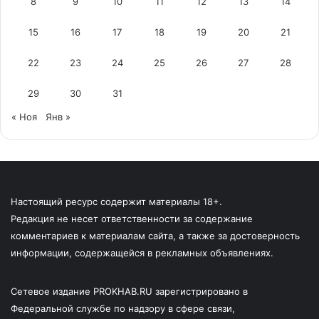
8
9
10
11
12
13
14
15
16
17
18
19
20
21
22
23
24
25
26
27
28
29
30
31
« Ноя
Янв »
Настоящий ресурс содержит материалы 18+.
Редакция не несет ответственности за содержание
комментариев к материалам сайта, а также за достоверность
информации, содержащейся в рекламных объявлениях.
Сетевое издание PROKHAB.RU зарегистрировано в
Федеральной службе по надзору в сфере связи,