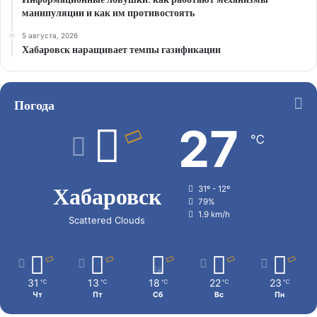
манипуляции и как им противостоять
5 августа, 2026
Хабаровск наращивает темпы газификации
Погода
27
℃
Хабаровск
31º - 12º
79%
1.9 km/h
Scattered Clouds
31
13
18
22
23
℃
℃
℃
℃
℃
Чт
Пт
Сб
Вс
Пн