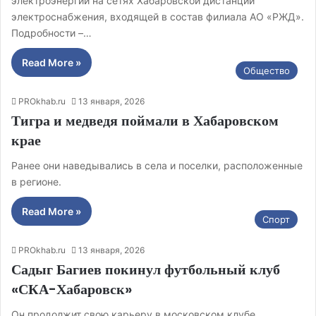
электроэнергии на сетях Хабаровской дистанции
электроснабжения, входящей в состав филиала АО «РЖД».
Подробности –…
Read More »
Общество
PROkhab.ru
13 января, 2026
Тигра и медведя поймали в Хабаровском
крае
Ранее они наведывались в села и поселки, расположенные
в регионе.
Read More »
Спорт
PROkhab.ru
13 января, 2026
Садыг Багиев покинул футбольный клуб
«СКА-Хабаровск»
Он продолжит свою карьеру в московском клубе