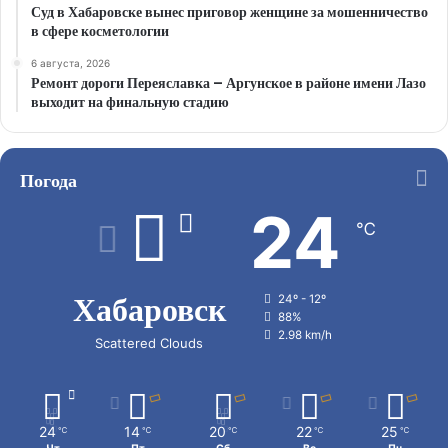
Суд в Хабаровске вынес приговор женщине за мошенничество
в сфере косметологии
6 августа, 2026
Ремонт дороги Переяславка – Аргунское в районе имени Лазо
выходит на финальную стадию
Погода
24
℃
Хабаровск
24º - 12º
88%
2.98 km/h
Scattered Clouds
24
14
20
22
25
℃
℃
℃
℃
℃