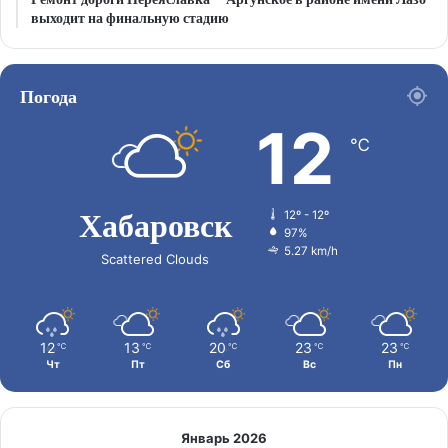
выходит на финальную стадию
Погода
12
℃
Хабаровск
12º - 12º
97%
5.27 km/h
Scattered Clouds
12
13
20
23
23
℃
℃
℃
℃
℃
Чт
Пт
Сб
Вс
Пн
Январь 2026